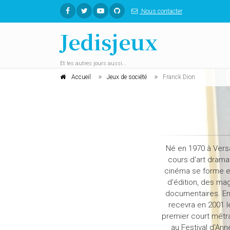
Nous contacter
Jedisjeux
Et les autres jours aussi...
Accueil
Jeux de société
Franck Dion
Né en 1970 à Versa
cours d'art drama
cinéma se forme en
d'édition, des ma
documentaires. En 
recevra en 2001 le
premier court métrag
au Festival d'Ann