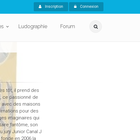
Inscription
Connexion
es
Ludographie
Forum
s tôt, il prend des
t, ce passionné de
re avec des maisons
nimations pour des
ges imaginaires qui
ntaire fantôme, son
u jury Junior Canal J
l fonde en 2006 la