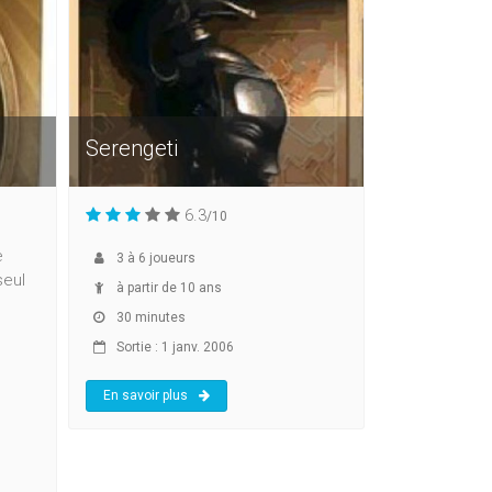
Serengeti
6.3
/10
e
3
à
6
joueurs
seul
à partir de 10 ans
30 minutes
Sortie : 1 janv. 2006
En savoir plus