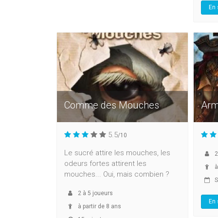
En 
Comme des Mouches
Arm
5.5
/10
Le sucré attire les mouches, les
2
odeurs fortes attirent les
à
mouches... Oui, mais combien ?
So
2
à
5
joueurs
En 
à partir de 8 ans