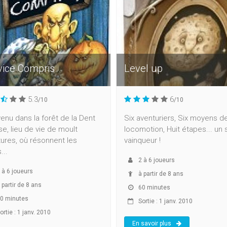
vice Compris
Level up
5.3
6
/10
/10
enu dans la forêt de la Dent
Six aventuriers, Six moyens d
e, lieu de vie de moult
locomotion, Huit étapes... un 
ures, où résonnent les
vainqueur !
...
2
à
6
joueurs
à
6
joueurs
à partir de 8 ans
 partir de 8 ans
60 minutes
0 minutes
Sortie : 1 janv. 2010
rtie : 1 janv. 2010
En savoir plus