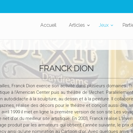
Accueil
Articles
Jeux
Parti
FRANCK DION
illes, Franck Dion exerce son activité dans plusieurs domaines. Trè
tique à l'American Center puis au théâtre de l'Archet. Parallèlemen
 autodidacte à la sculpture, au dessin et à la peinture. Il collabo
gazines, réalise des décors pour le théâtre et conçoit aussi des a
avril 1999 il met en ligne la première version de son site Les voya
 net d'or du meilleur site artistique. En 2003, Franck réalise L'Inve
e produit par les armateurs qui obtient, l'année suivante, le prix d
ecy ainsi qu'une nomination au Cartoon d'or. Avec quelques amis, I