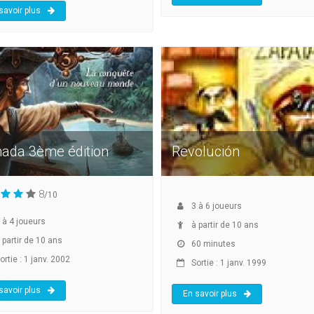
savoir plus
ada 3ème édition
Revolución
8
/10
3
à
6
joueurs
à
4
joueurs
à partir de 10 ans
 partir de 10 ans
60 minutes
rtie : 1 janv. 2002
Sortie : 1 janv. 1999
savoir plus
En savoir plus