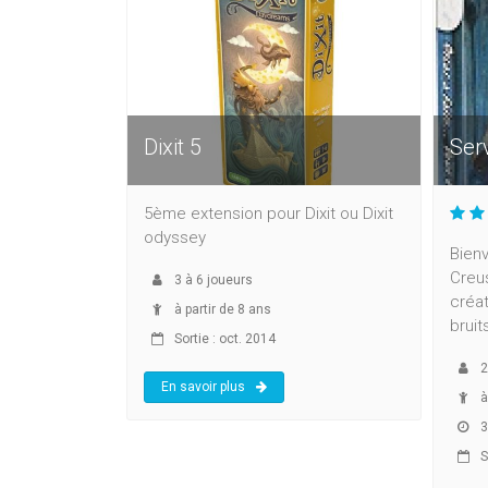
Dixit 5
Ser
5ème extension pour Dixit ou Dixit
odyssey
Bienv
Creus
3
à
6
joueurs
créat
à partir de 8 ans
bruits
Sortie : oct. 2014
2
En savoir plus
à
3
So