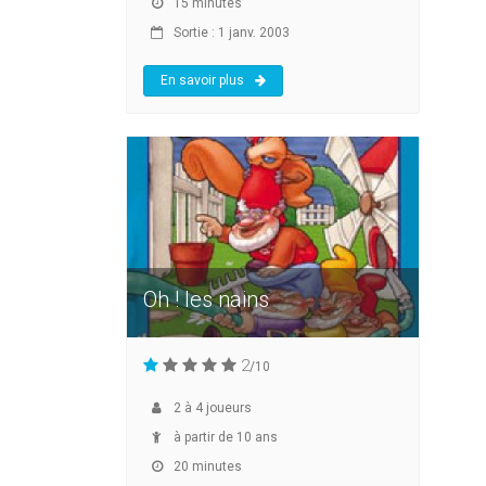
15 minutes
Sortie : 1 janv. 2003
En savoir plus
Oh ! les nains
2
/10
2
à
4
joueurs
à partir de 10 ans
20 minutes