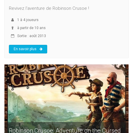
Revivez l'aventure de Robinson Crusoe !
1
à
4
joueurs
à partir de 10 ans
Sortie : août 2013
En savoir plus
Robinson Crusoe: Adventure on the Cursed