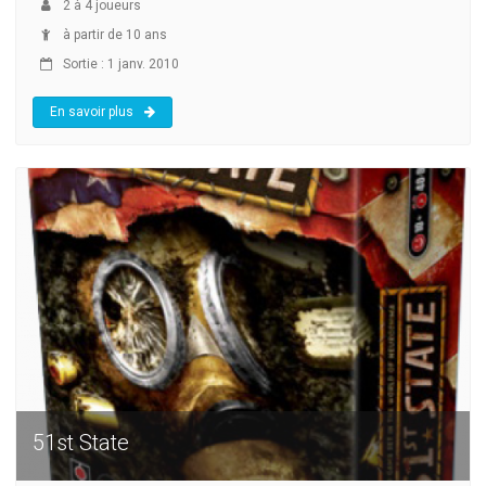
2
à
4
joueurs
à partir de 10 ans
Sortie : 1 janv. 2010
En savoir plus
51st State