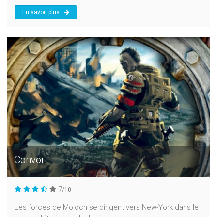
En savoir plus
Convoi
7
/10
Les forces de Moloch se dirigent vers New-York dans le