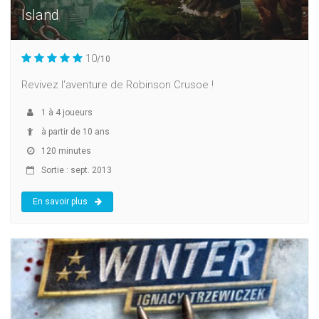
Island
10
/10
Revivez l'aventure de Robinson Crusoe !
1
à
4
joueurs
à partir de 10 ans
120 minutes
Sortie : sept. 2013
En savoir plus