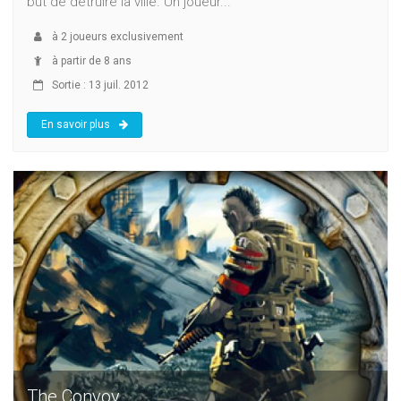
but de détruire la ville. Un joueur...
à
2
joueurs exclusivement
à partir de 8 ans
Sortie : 13 juil. 2012
En savoir plus
The Convoy