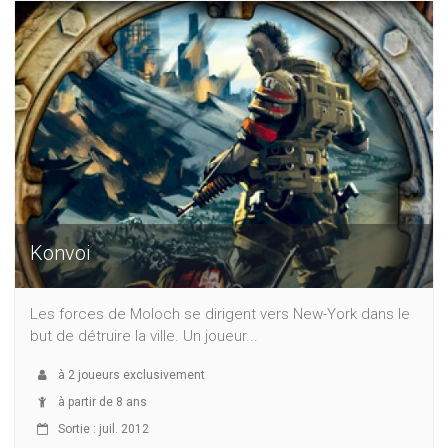
Konvoi
Les forces de Moloch se dirigent vers New-York dans le
but de détruire la ville. Un joueur...
à
2
joueurs exclusivement
à partir de 8 ans
Sortie : juil. 2012