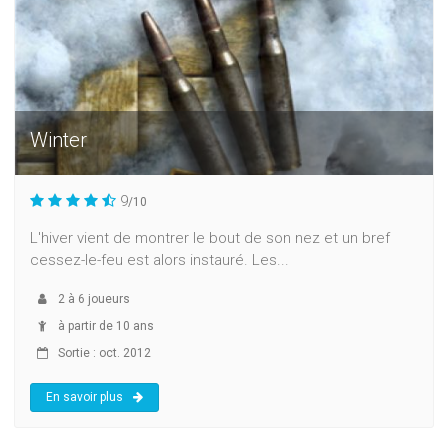
Winter
9
/10
L'hiver vient de montrer le bout de son nez et un bref
cessez-le-feu est alors instauré. Les...
2
à
6
joueurs
à partir de 10 ans
Sortie : oct. 2012
En savoir plus