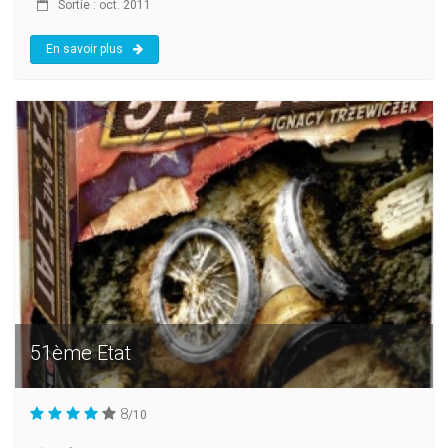
Sortie : oct. 2011
En savoir plus
51ème Etat
8
/10