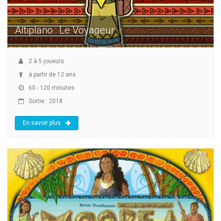
Altiplano : Le Voyageur
2
à
5
joueurs
à partir de 12 ans
60 - 120 minutes
Sortie : 2018
En savoir plus