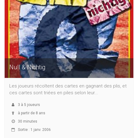
Null & Nichtig
Les joueurs récoltent des cartes en gagnant des plis, et
ces cartes sont triées en piles selon leur...
3
à
5
joueurs
à partir de 8 ans
30 minutes
Sortie : 1 janv. 2006