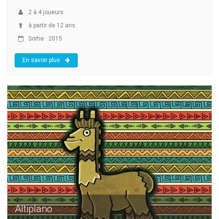
2
à
4
joueurs
à partir de 12 ans
Sortie : 2015
En savoir plus
Altiplano