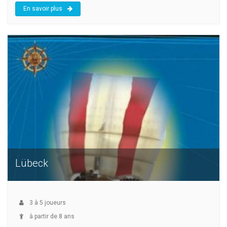
En savoir plus
Lübeck
3
à
5
joueurs
à partir de 8 ans