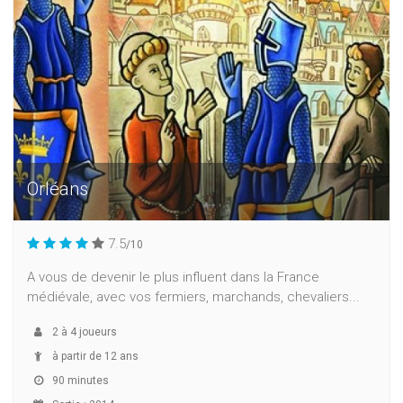
Orléans
7.5
/10
A vous de devenir le plus influent dans la France
médiévale, avec vos fermiers, marchands, chevaliers...
2
à
4
joueurs
à partir de 12 ans
90 minutes