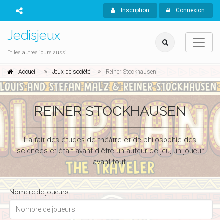
Inscription
Connexion
Jedisjeux
Et les autres jours aussi...
Accueil
Jeux de société
Reiner Stockhausen
REINER STOCKHAUSEN
Il a fait des études de théâtre et de philosophie des
sciences et était avant d'être un auteur de jeu, un joueur
avant tout.
Nombre de joueurs