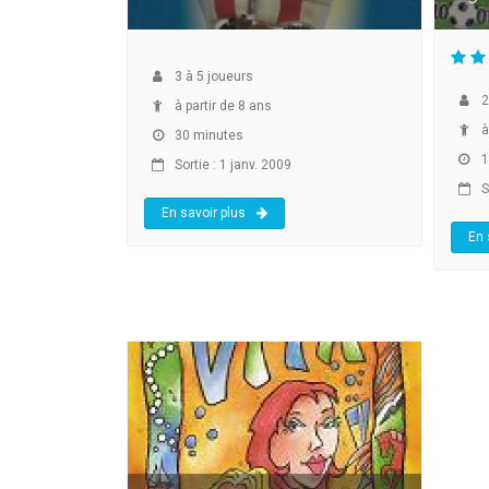
3
à
5
joueurs
2
à partir de 8 ans
à
30 minutes
1
Sortie : 1 janv. 2009
So
En savoir plus
En 