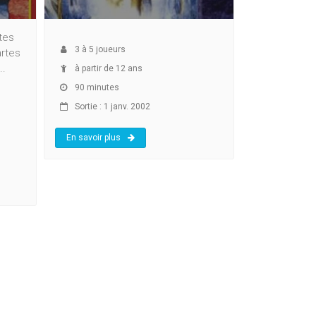
tes
3
à
5
joueurs
artes
..
à partir de 12 ans
90 minutes
Sortie : 1 janv. 2002
En savoir plus