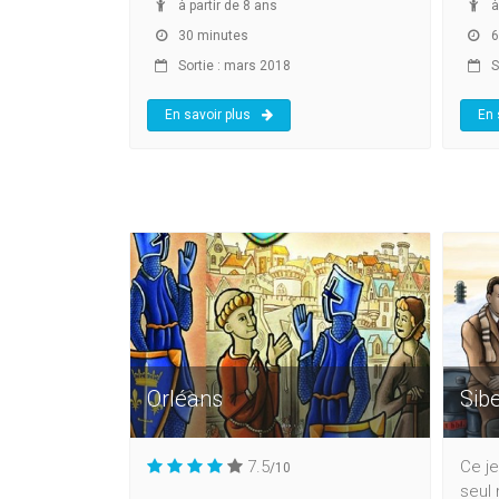
à partir de 8 ans
à
30 minutes
6
Sortie : mars 2018
S
En savoir plus
En 
Orléans
Sibe
7.5
Ce je
/10
seul