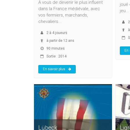
A vous de devenir le plus influent
joué 
dans la France médiévale, avec
jeu...
vos fermiers, marchands,
chevaliers...
2
à
2
à
4
joueurs
S
à partir de 12 ans
90 minutes
En 
Sortie : 2014
En savoir plus
Lübeck
Ligr