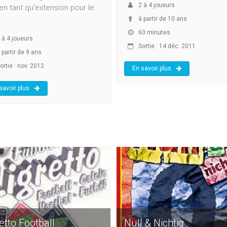
2
à
4
joueurs
en tant qu'extension pour le
à partir de 10 ans
60 minutes
à
4
joueurs
Sortie : 14 déc. 2011
 partir de 9 ans
ortie : nov. 2012
En savoir plus
savoir plus
etto Football
Null & Nichtig