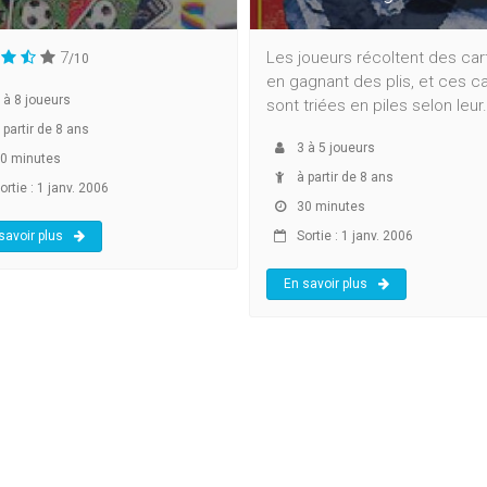
7
Les joueurs récoltent des car
/10
en gagnant des plis, et ces c
à
8
joueurs
sont triées en piles selon leur.
 partir de 8 ans
3
à
5
joueurs
0 minutes
à partir de 8 ans
rtie : 1 janv. 2006
30 minutes
savoir plus
Sortie : 1 janv. 2006
En savoir plus