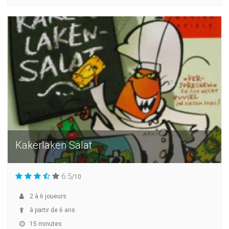
Kakerlaken Salat
6.5
/10
2
à
6
joueurs
à partir de 6 ans
15 minutes