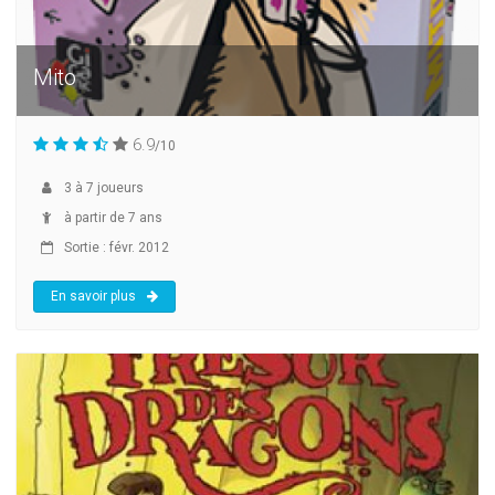
Mito
6.9
/10
3
à
7
joueurs
à partir de 7 ans
Sortie : févr. 2012
En savoir plus