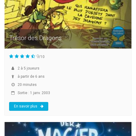
Trésor des Dragons
9
/10
2
à
5
joueurs
à partir de 6 ans
20 minutes
Sortie : 1 janv. 2003
En savoir plus