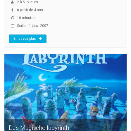
2
à
5
joueurs
à partir de 4 ans
10 minutes
Sortie : 1 janv. 2007
En savoir plus
Das Magische labyrinth