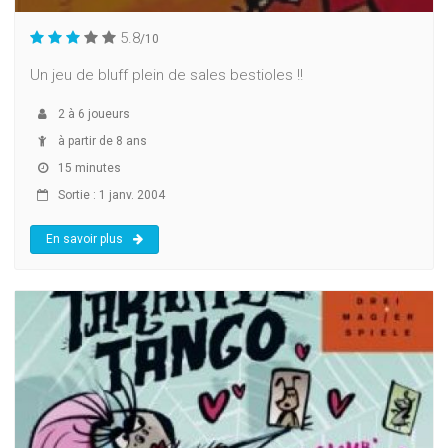
5.8
/10
Un jeu de bluff plein de sales bestioles !!
2
à
6
joueurs
à partir de 8 ans
15 minutes
Sortie : 1 janv. 2004
En savoir plus