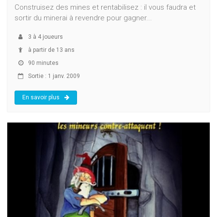
Construisez des mines et rentabilisez : il vous faudra et
sortir du minerai à revendre pour gagner...
3
à
4
joueurs
à partir de 13 ans
90 minutes
Sortie : 1 janv. 2009
En savoir plus