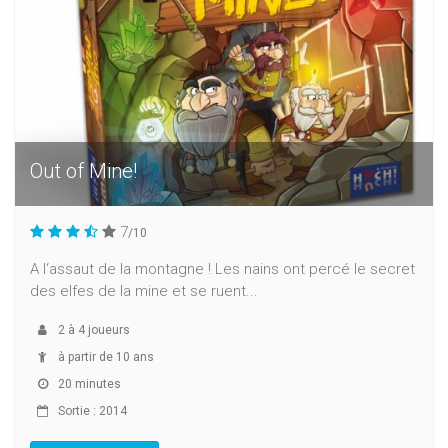
Out of Mine!
7
/10
A l‘assaut de la montagne ! Les nains ont percé le secret
des elfes de la mine et se ruent...
2
à
4
joueurs
à partir de 10 ans
20 minutes
Sortie : 2014