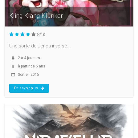
Kling Klang Klunker
8
/10
Une sorte de Jenga inversé...
2
à
4
joueurs
à partir de 5 ans
Sortie : 2015
En savoir plus