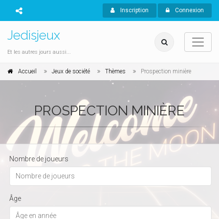
Inscription
Connexion
Jedisjeux
Et les autres jours aussi...
Accueil
Jeux de société
Thèmes
Prospection minière
PROSPECTION MINIÈRE
Nombre de joueurs
Âge