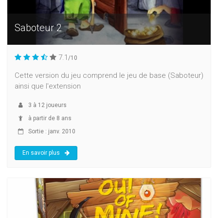
Saboteur 2
7.1
/10
Cette version du jeu comprend le jeu de base (Saboteur)
ainsi que l'extension
3
à
12
joueurs
à partir de 8 ans
Sortie : janv. 2010
En savoir plus