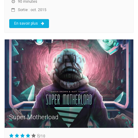
90 minutes
Sortie : oct. 2015
En savoir plus
Super Motherload
8
/10