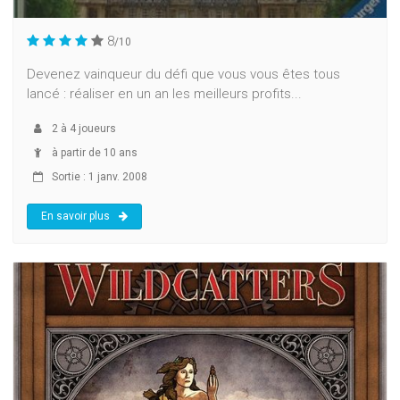
8
/10
Devenez vainqueur du défi que vous vous êtes tous
lancé : réaliser en un an les meilleurs profits...
2
à
4
joueurs
à partir de 10 ans
Sortie : 1 janv. 2008
En savoir plus