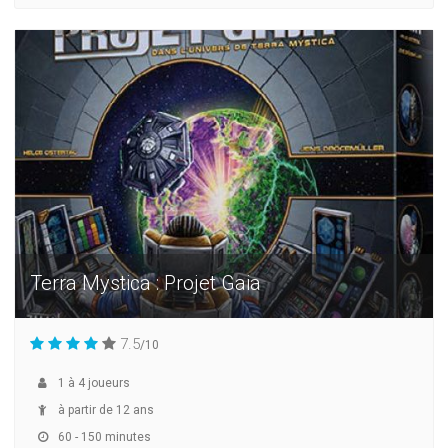
Terra Mystica : Projet Gaia
7.5
/10
1
à
4
joueurs
à partir de 12 ans
60 - 150 minutes