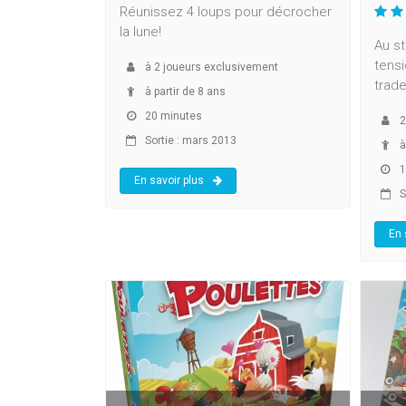
Réunissez 4 loups pour décrocher
la lune!
Au s
tensi
à
2
joueurs exclusivement
trade
à partir de 8 ans
20 minutes
2
Sortie : mars 2013
à
1
En savoir plus
S
En 