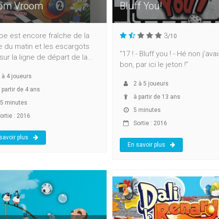
om Vroom
Bluff You!
be est encore fraîche de la
3
/10
 du matin et les escargots
"17 ! - Bluff you ! - Hé non j'ava
sur la ligne de départ de la...
bon, par ici le jeton !"
à
4
joueurs
2
à
5
joueurs
 partir de 4 ans
à partir de 13 ans
5 minutes
5 minutes
ortie : 2016
Sortie : 2016
savoir plus
En savoir plus