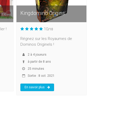
Kingdomino Origins
er !
10
/10
Régnez sur les Royaumes de
Dominos Originels !
2
à
4
joueurs
à partir de 8 ans
25 minutes
Sortie : 8 oct. 2021
En savoir plus