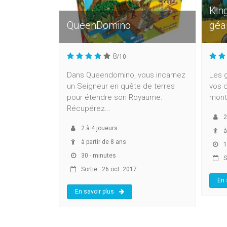
Kin
QueenDomino
géa
8
/10
Dans Queendomino, vous incarnez
Les 
un Seigneur en quête de terres
vos c
pour étendre son Royaume.
monta
Récupérez...
2
2
à
4
joueurs
à
à partir de 8 ans
1
30 - minutes
S
Sortie : 26 oct. 2017
En 
En savoir plus