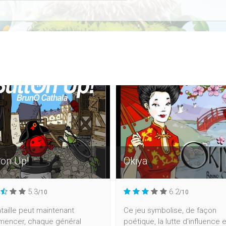
ton Up!
Okiya
5.3
6.2
/10
/10
taille peut maintenant
Ce jeu symbolise, de façon
encer, chaque général
poétique, la lutte d'influence 