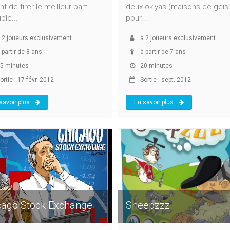
nt de tirer le meilleur parti
deux okiyas (maisons de geis
ble...
pour...
à
2
joueurs exclusivement
à
2
joueurs exclusivement
 partir de 8 ans
à partir de 7 ans
5 minutes
20 minutes
rtie : 17 févr. 2012
Sortie : sept. 2012
savoir plus
En savoir plus
cago Stock Exchange
Sheepzzz