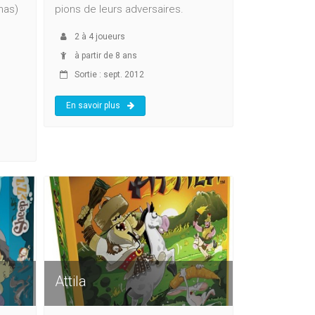
has)
pions de leurs adversaires.
2
à
4
joueurs
à partir de 8 ans
Sortie : sept. 2012
En savoir plus
Attila