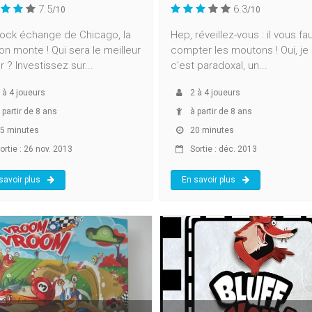
7.5
6.3
/10
/10
tock échange de Chicago, la
Hep, réveillez-vous : il vous fa
on monte ! Qui sera le meilleur
compter les moutons ! Oui, je 
r ? Investissez sur...
c'est paradoxal, un...
à
4
joueurs
2
à
4
joueurs
 partir de 8 ans
à partir de 8 ans
5 minutes
20 minutes
ortie : 26 nov. 2013
Sortie : déc. 2013
savoir plus
En savoir plus