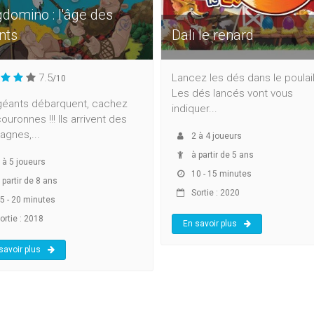
gdomino : l'âge des
nts
Dali le renard
7.5
Lancez les dés dans le poulaill
/10
Les dés lancés vont vous
géants débarquent, cachez
indiquer...
ouronnes !!! Ils arrivent des
gnes,...
2
à
4
joueurs
à partir de 5 ans
à
5
joueurs
10 - 15 minutes
 partir de 8 ans
Sortie : 2020
5 - 20 minutes
ortie : 2018
En savoir plus
savoir plus