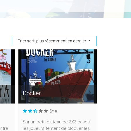
Trier sorti plus récemment en dernier
Docker
5
/10
Sur un petit plateau de 3X3 cases,
entre
les joueurs tentent de bloquer les