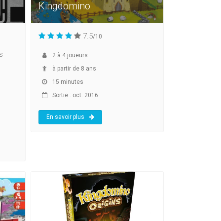
Kingdomino
7.5
/10
is
2
à
4
joueurs
à partir de 8 ans
15 minutes
Sortie : oct. 2016
En savoir plus