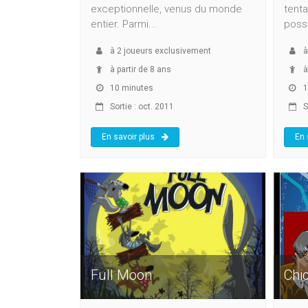
exceptionnelle, venus du monde
tenta
entier. Parmi...
possi
à
2
joueurs exclusivement
à partir de 8 ans
à
10 minutes
1
Sortie : oct. 2011
So
En savoir plus
En 
Full Moon
Chi