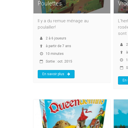
Poulettes
Vro
Il y a du remue ménage au
L'her
poulailler!
rosée
sont 
2
à
6
joueurs
2
à partir de 7 ans
à
10 minutes
1
Sortie : oct. 2015
S
En savoir plus
En 