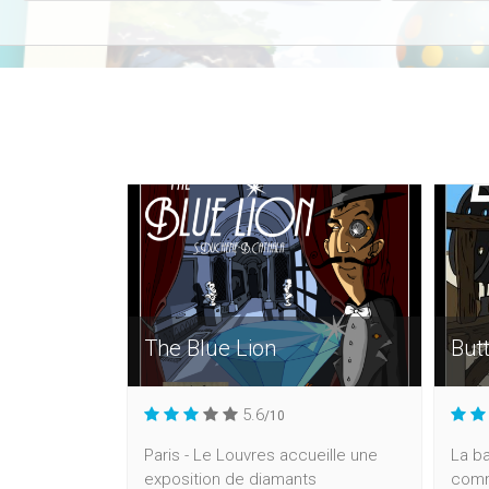
The Blue Lion
But
5.6
/10
Paris - Le Louvres accueille une
La ba
exposition de diamants
comm