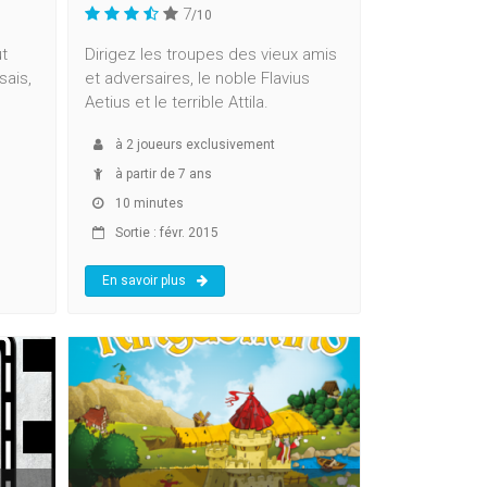
7
/10
ut
Dirigez les troupes des vieux amis
sais,
et adversaires, le noble Flavius
Aetius et le terrible Attila.
à
2
joueurs exclusivement
à partir de 7 ans
10 minutes
Sortie : févr. 2015
En savoir plus