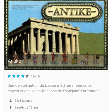
Antike
7.9
/10
Que ce soit autour du bassin méditerranéen ou au
moyen-orient, les civilisations de l'antiquité s'affrontent...
2
à
6
joueurs
à partir de 12 ans