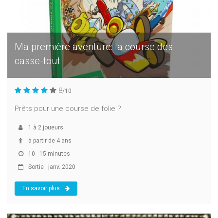
Ma première aventure: la course des
casse-tout
8
/10
Prêts pour une course de folie ?
1
à
2
joueurs
à partir de 4 ans
10 - 15 minutes
Sortie : janv. 2020
En savoir plus