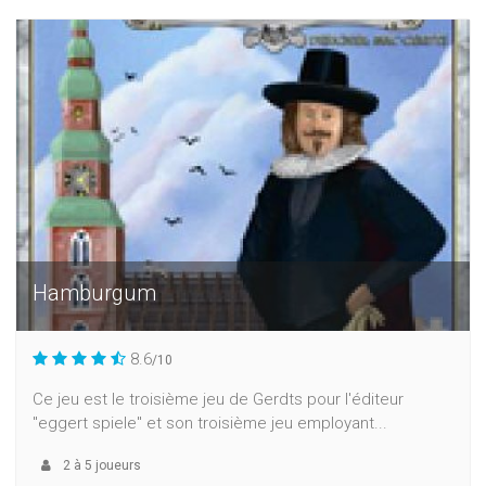
Hamburgum
8.6
/10
Ce jeu est le troisième jeu de Gerdts pour l'éditeur
"eggert spiele" et son troisième jeu employant...
2
à
5
joueurs