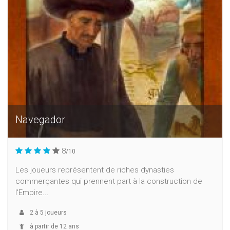
Navegador
8
/10
Les joueurs représentent de riches dynasties
commerçantes qui prennent part à la construction de
l'Empire...
2
à
5
joueurs
à partir de 12 ans