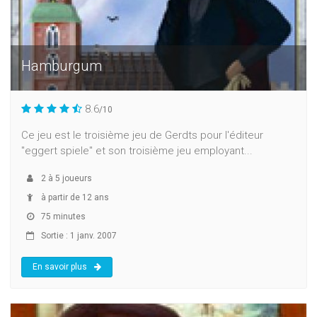
Hamburgum
8.6
/10
Ce jeu est le troisième jeu de Gerdts pour l'éditeur
"eggert spiele" et son troisième jeu employant...
2
à
5
joueurs
à partir de 12 ans
75 minutes
Sortie : 1 janv. 2007
En savoir plus