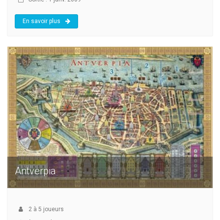
En savoir plus
Antverpia
2
à
5
joueurs