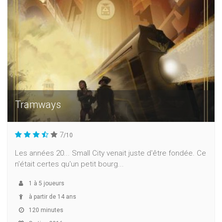
Tramways
7
/10
Les années 20... Small City venait juste d'être fondée. Ce
n'était certes qu'un petit bourg...
1
à
5
joueurs
à partir de 14 ans
120 minutes