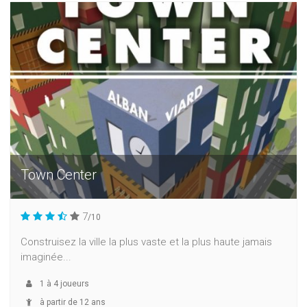
Town Center
7
/10
Construisez la ville la plus vaste et la plus haute jamais
imaginée...
1
à
4
joueurs
à partir de 12 ans