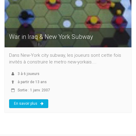
War in Iraq & New York Subway
Dans New-York city subway, les joueurs sont cette fois
invités à construire le metro new-yorkais....
3
à
6
joueurs
à partir de 13 ans
Sortie : 1 janv. 2007
En savoir plus