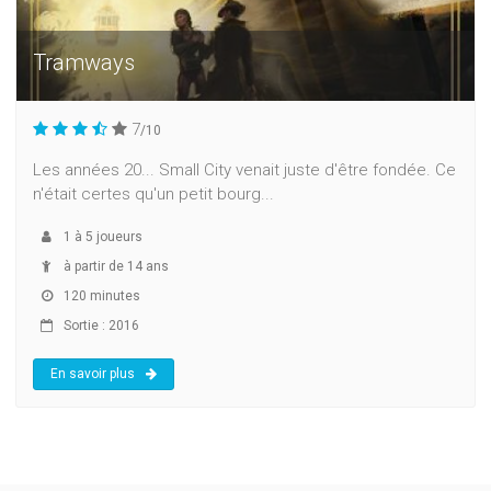
Tramways
7
/10
Les années 20... Small City venait juste d'être fondée. Ce
n'était certes qu'un petit bourg...
1
à
5
joueurs
à partir de 14 ans
120 minutes
Sortie : 2016
En savoir plus