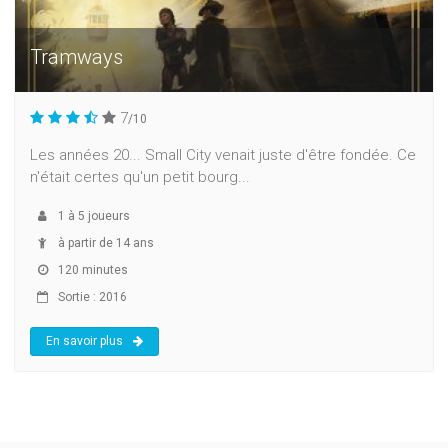
Tramways
7
/10
Les années 20... Small City venait juste d'être fondée. Ce
n'était certes qu'un petit bourg...
1
à
5
joueurs
à partir de 14 ans
120 minutes
Sortie : 2016
En savoir plus