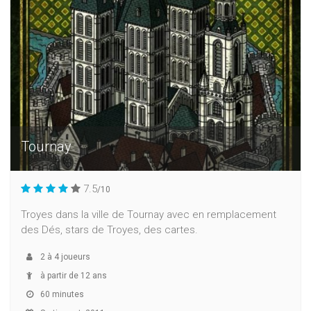
Tournay
7.5
/10
Troyes dans la ville de Tournay avec en remplacement
des Dés, stars de Troyes, des cartes.
2
à
4
joueurs
à partir de 12 ans
60 minutes