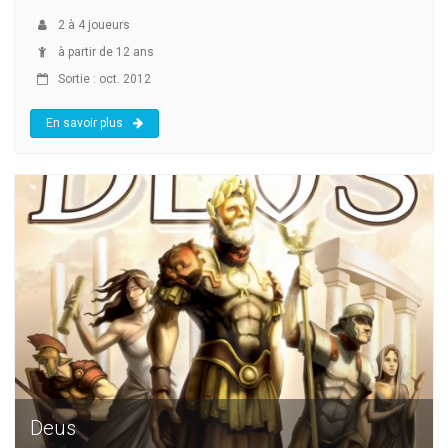
2
à
4
joueurs
à partir de 12 ans
Sortie : oct. 2012
En savoir plus
Deus