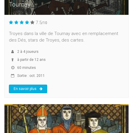
Tournay
7.5
/10
Troyes dans la ville de Tournay avec en remplacement
des Dés, stars de Troyes, des cartes.
2
à
4
joueurs
à partir de 12 ans
60 minutes
Sortie : oct. 2011
En savoir plus