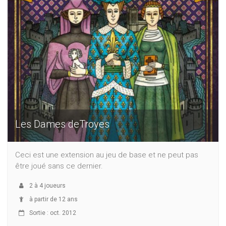
Les Dames deTroyes
Ceci est une extension au jeu de base et ne peut pas
être joué sans ce dernier.
2
à
4
joueurs
à partir de 12 ans
Sortie : oct. 2012