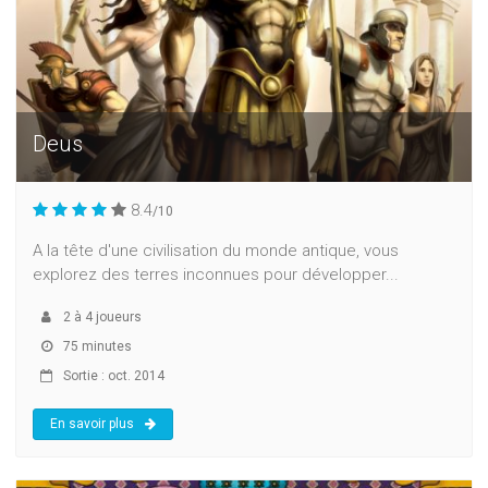
Deus
8.4
/10
A la tête d'une civilisation du monde antique, vous
explorez des terres inconnues pour développer...
2
à
4
joueurs
75 minutes
Sortie : oct. 2014
En savoir plus