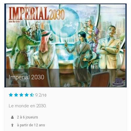
Imperial 2030
9.2
/10
Le monde en 2030.
2
à
6
joueurs
à partir de 12 ans