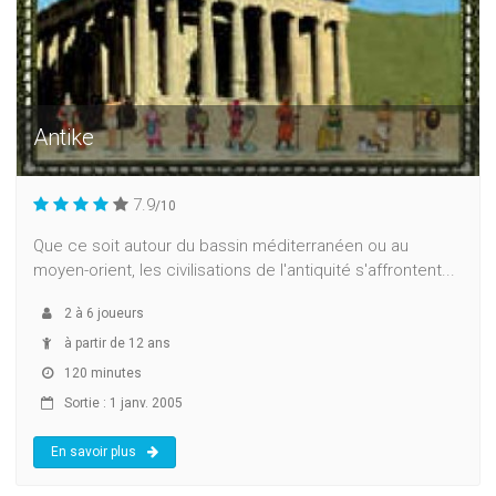
Antike
7.9
/10
Que ce soit autour du bassin méditerranéen ou au
moyen-orient, les civilisations de l'antiquité s'affrontent...
2
à
6
joueurs
à partir de 12 ans
120 minutes
Sortie : 1 janv. 2005
En savoir plus