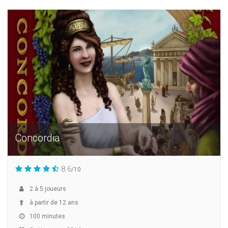
Concordia
8.6
/10
2
à
5
joueurs
à partir de 12 ans
100 minutes