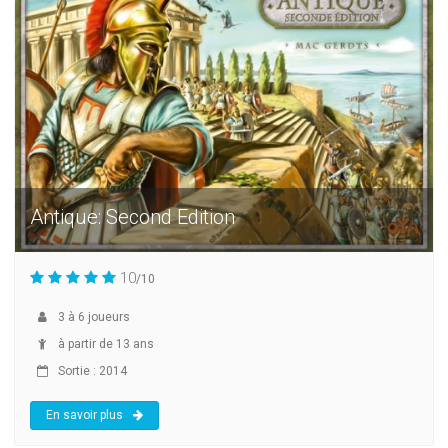
Antique: Second Edition
10
/10
3
à
6
joueurs
à partir de 13 ans
Sortie : 2014
En savoir plus