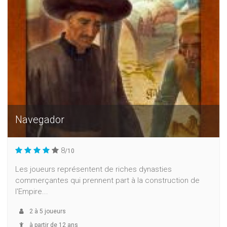
Navegador
8
/10
Les joueurs représentent de riches dynasties
commerçantes qui prennent part à la construction de
l'Empire...
2
à
5
joueurs
à partir de 12 ans