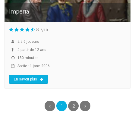
Imperial
8.7
/10
2
à
6
joueurs
à partir de 12 ans
180 minutes
Sortie : 1 janv. 2006
En savoir plus
(current)
Précédent
1
2
Suivant