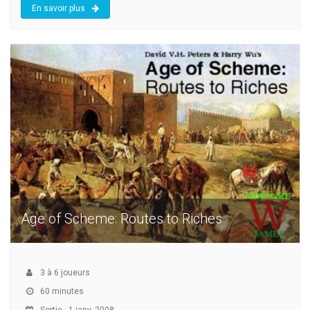
En savoir plus
Age of Scheme: Routes to Riches
3
à
6
joueurs
60 minutes