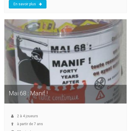
En savoir plus
Mai 68 : Manif !
2
à
4
joueurs
à partir de 7 ans