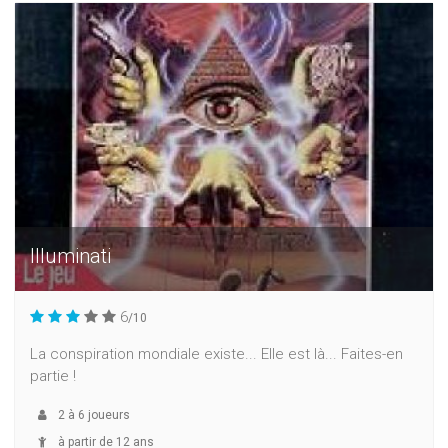
Illuminati
6
/10
La conspiration mondiale existe... Elle est là... Faites-en
partie !
2
à
6
joueurs
à partir de 12 ans