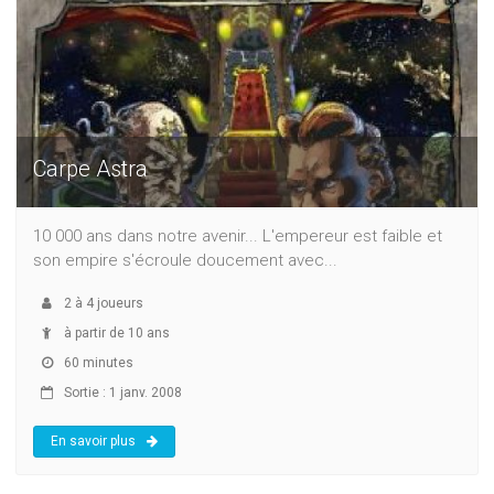
Carpe Astra
10 000 ans dans notre avenir... L'empereur est faible et
son empire s'écroule doucement avec...
2
à
4
joueurs
à partir de 10 ans
60 minutes
Sortie : 1 janv. 2008
En savoir plus