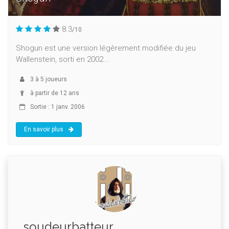
8.3
/10
Shogun est une version légèrement modifiée du jeu
Wallenstein, sorti en 2002...
3
à
5
joueurs
à partir de 12 ans
Sortie : 1 janv. 2006
En savoir plus
soudeurbatteur