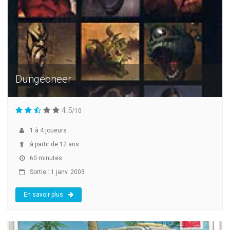
Dungeoneer
4.5
/10
1
à
4
joueurs
à partir de 12 ans
60 minutes
Sortie : 1 janv. 2003
En savoir plus