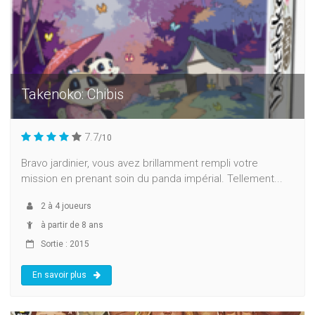
Takenoko: Chibis
7.7
/10
Bravo jardinier, vous avez brillamment rempli votre
mission en prenant soin du panda impérial. Tellement...
2
à
4
joueurs
à partir de 8 ans
Sortie : 2015
En savoir plus