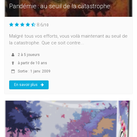
Pandémie : au seuil de la catastrophe
8.6
/10
Malgré tous vos efforts, vous voilà maintenant au seuil de
la catastrophe. Que ce soit contre...
2
à
5
joueurs
à partir de 10 ans
Sortie : 1 janv. 2009
En savoir plus