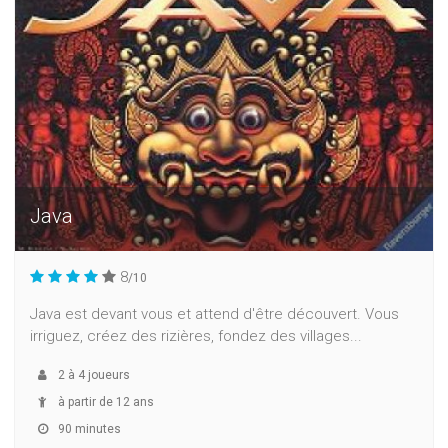
Java
8
/10
Java est devant vous et attend d'être découvert. Vous
irriguez, créez des rizières, fondez des villages...
2
à
4
joueurs
à partir de 12 ans
90 minutes