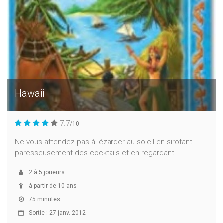
Hawaii
7.7
/10
Ne vous attendez pas à lézarder au soleil en sirotant
paresseusement des cocktails et en regardant...
2
à
5
joueurs
à partir de 10 ans
75 minutes
Sortie : 27 janv. 2012