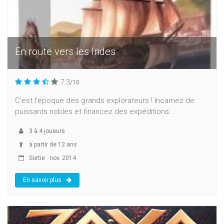
En route vers les Indes
7.3
/10
C'est l'époque des grands explorateurs ! Incarnez de
puissants nobles et financez des expéditions...
3
à
4
joueurs
à partir de 12 ans
Sortie : nov. 2014
En savoir plus