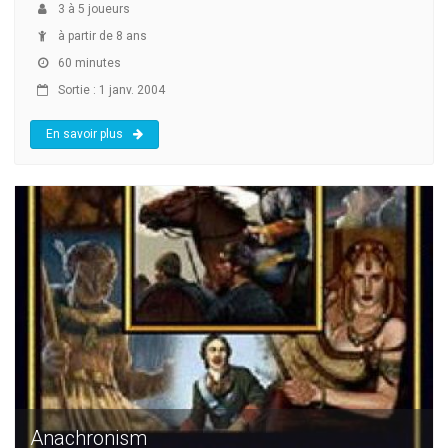
3
à
5
joueurs
à partir de 8 ans
60 minutes
Sortie : 1 janv. 2004
En savoir plus
Anachronism