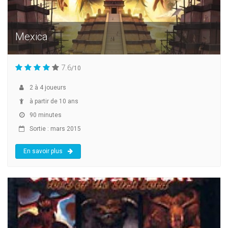
Mexica
7.6
/10
2
à
4
joueurs
à partir de 10 ans
90 minutes
Sortie : mars 2015
En savoir plus