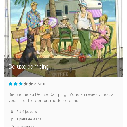
Deluxe camping
5.5
/10
Bienvenue au Deluxe Camping ! Vous en rêviez ; il est à
vous ! Tout le confort moderne dans...
2
à
4
joueurs
à partir de 8 ans