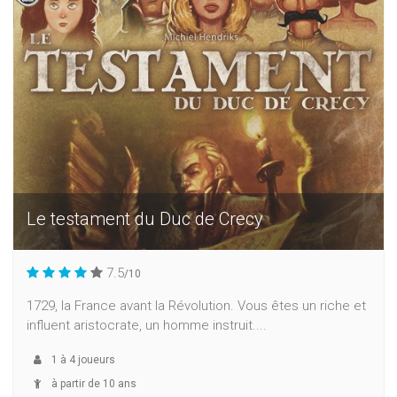
Le testament du Duc de Crecy
7.5
/10
1729, la France avant la Révolution. Vous êtes un riche et
influent aristocrate, un homme instruit....
1
à
4
joueurs
à partir de 10 ans