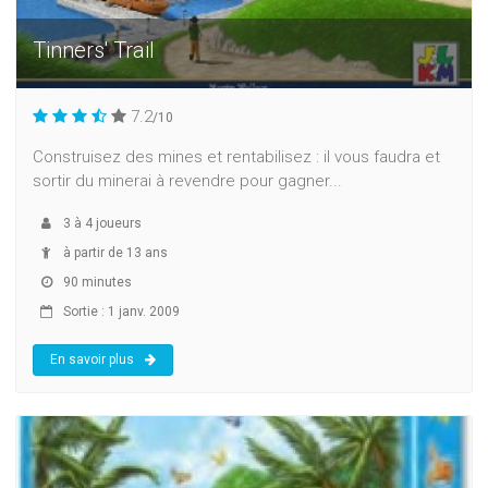
Tinners' Trail
7.2
/10
Construisez des mines et rentabilisez : il vous faudra et
sortir du minerai à revendre pour gagner...
3
à
4
joueurs
à partir de 13 ans
90 minutes
Sortie : 1 janv. 2009
En savoir plus